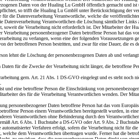
ogenen Daten von der Hualing Lu GmbH öffentlich gemacht und ist u
chtet, so trifft die Hualing Lu GmbH unter Berücksichtigung der ve
ür die Datenverarbeitung Verantwortliche, welche die veröffentlichte
r die Datenverarbeitung Verantwortlichen die Löschung sämtlicher Lin
, soweit die Verarbeitung nicht erforderlich ist. Der Mitarbeiter der
r Verarbeitung personenbezogener Daten betroffene Person hat das v
rarbeitung zu verlangen, wenn eine der folgenden Voraussetzungen ge
n der betroffenen Person bestritten, und zwar für eine Dauer, die es d
Person lehnt die Löschung der personenbezogenen Daten ab und verlangt
 Daten für die Zwecke der Verarbeitung nicht länger, die betroffene P
arbeitung gem. Art. 21 Abs. 1 DS-GVO eingelegt und es steht noch nic
.
ist und eine betroffene Person die Einschränkung von personenbezogen
 Mitarbeiter des für die Verarbeitung Verantwortlichen wenden. Der Mi
tung personenbezogener Daten betroffene Person hat das vom Europäisc
troffene Person einem Verantwortlichen bereitgestellt wurden, in ein
anderen Verantwortlichen ohne Behinderung durch den Verantwortlichen
ng gemäß Art. 6 Abs. 1 Buchstabe a DS-GVO oder Art. 9 Abs. 2 Buchsta
tomatisierter Verfahren erfolgt, sofern die Verarbeitung nicht für die
gt, welche dem Verantwortlichen übertragen wurde. Ferner hat die betro
ht, zu erwirken, dass die personenbezogenen Daten direkt von einem 