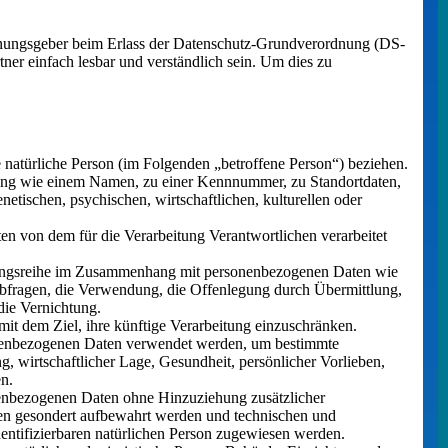
rdnungsgeber beim Erlass der Datenschutz-Grundverordnung (DS-
er einfach lesbar und verständlich sein. Um dies zu
e natürliche Person (im Folgenden „betroffene Person“) beziehen.
ennung wie einem Namen, zu einer Kennnummer, zu Standortdaten,
tischen, psychischen, wirtschaftlichen, kulturellen oder
ten von dem für die Verarbeitung Verantwortlichen verarbeitet
organgsreihe im Zusammenhang mit personenbezogenen Daten wie
Abfragen, die Verwendung, die Offenlegung durch Übermittlung,
die Vernichtung.
t dem Ziel, ihre künftige Verarbeitung einzuschränken.
ersonenbezogenen Daten verwendet werden, um bestimmte
g, wirtschaftlicher Lage, Gesundheit, persönlicher Vorlieben,
en.
enbezogenen Daten ohne Hinzuziehung zusätzlicher
onen gesondert aufbewahrt werden und technischen und
dentifizierbaren natürlichen Person zugewiesen werden.