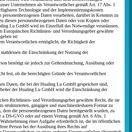
nser Unternehmen als Verantwortlicher gemäß Art. 17 Abs. 1
rfügbaren Technologie und der Implementierungskosten
n personenbezogenen Daten verarbeiten, darüber in Kenntnis zu
ks zu diesen personenbezogenen Daten oder von Kopien oder
 Hualing Lu GmbH wird im Einzelfall das Notwendige veranlassen.
om Europäischen Richtlinien- und Verordnungsgeber gewährte
geben ist:
em Verantwortlichen ermöglicht, die Richtigkeit der
 stattdessen die Einschränkung der Nutzung der
erson benötigt sie jedoch zur Geltendmachung, Ausübung oder
ht fest, ob die berechtigten Gründe des Verantwortlichen
en Daten, die bei der Hualing Lu GmbH gespeichert sind,
tarbeiter der Hualing Lu GmbH wird die Einschränkung der
hen Richtlinien- und Verordnungsgeber gewährte Recht, die sie
em strukturierten, gängigen und maschinenlesbaren Format zu
, dem die personenbezogenen Daten bereitgestellt wurden, zu
be a DS-GVO oder auf einem Vertrag gemäß Art. 6 Abs. 1
 Wahrnehmung einer Aufgabe erforderlich ist, die im öffentlichen
ffene Person bei der Ausübung ihres Rechts auf
Verantwortlichen an einen anderen Verantwortlichen übermittelt