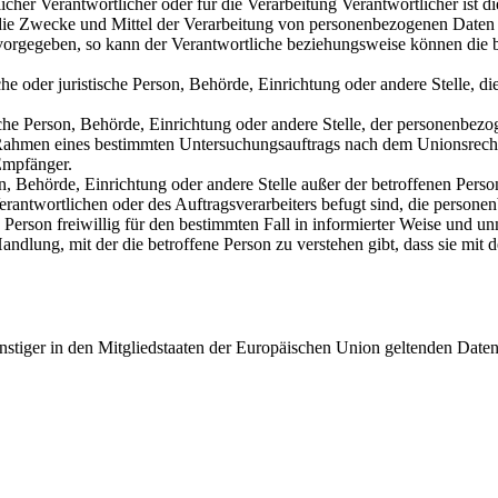
cher Verantwortlicher oder für die Verarbeitung Verantwortlicher ist di
 die Zwecke und Mittel der Verarbeitung von personenbezogenen Daten 
 vorgegeben, so kann der Verantwortliche beziehungsweise können die
iche oder juristische Person, Behörde, Einrichtung oder andere Stelle,
che Person, Behörde, Einrichtung oder andere Stelle, der personenbezo
m Rahmen eines bestimmten Untersuchungsauftrags nach dem Unionsrech
Empfänger.
rson, Behörde, Einrichtung oder andere Stelle außer der betroffenen Per
erantwortlichen oder des Auftragsverarbeiters befugt sind, die persone
 Person freiwillig für den bestimmten Fall in informierter Weise und
andlung, mit der die betroffene Person zu verstehen gibt, dass sie mit
nstiger in den Mitgliedstaaten der Europäischen Union geltenden Dat