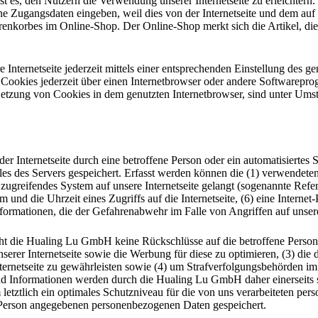
 es, den Nutzern die Verwendung unserer Internetseite zu erleichtern.
seine Zugangsdaten eingeben, weil dies von der Internetseite und dem 
enkorbes im Online-Shop. Der Online-Shop merkt sich die Artikel, die 
Internetseite jederzeit mittels einer entsprechenden Einstellung des g
 Cookies jederzeit über einen Internetbrowser oder andere Softwarepro
Setzung von Cookies in dem genutzten Internetbrowser, sind unter Umst
er Internetseite durch eine betroffene Person oder ein automatisierte
es des Servers gespeichert. Erfasst werden können die (1) verwendet
 zugreifendes System auf unsere Internetseite gelangt (sogenannte Refer
 und die Uhrzeit eines Zugriffs auf die Internetseite, (6) eine Internet
nformationen, die der Gefahrenabwehr im Falle von Angriffen auf unse
ht die Hualing Lu GmbH keine Rückschlüsse auf die betroffene Person.
 unserer Internetseite sowie die Werbung für diese zu optimieren, (3) die
ernetseite zu gewährleisten sowie (4) um Strafverfolgungsbehörden im 
d Informationen werden durch die Hualing Lu GmbH daher einerseits st
letztlich ein optimales Schutzniveau für die von uns verarbeiteten pe
e Person angegebenen personenbezogenen Daten gespeichert.