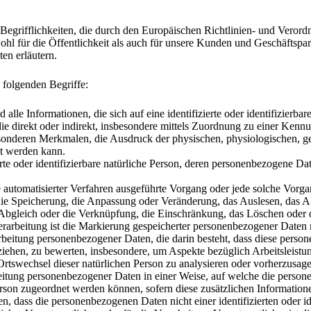
egrifflichkeiten, die durch den Europäischen Richtlinien- und Vero
für die Öffentlichkeit als auch für unsere Kunden und Geschäftspartn
en erläutern.
 folgenden Begriffe:
e Informationen, die sich auf eine identifizierte oder identifizierbar
, die direkt oder indirekt, insbesondere mittels Zuordnung zu einer K
nderen Merkmalen, die Ausdruck der physischen, physiologischen, gene
ert werden kann.
erte oder identifizierbare natürliche Person, deren personenbezogene Da
lfe automatisierter Verfahren ausgeführte Vorgang oder jede solche V
 die Speicherung, die Anpassung oder Veränderung, das Auslesen, das 
 Abgleich oder die Verknüpfung, die Einschränkung, das Löschen oder 
rbeitung ist die Markierung gespeicherter personenbezogener Daten mi
erarbeitung personenbezogener Daten, die darin besteht, dass diese p
eziehen, zu bewerten, insbesondere, um Aspekte bezüglich Arbeitsleistun
 Ortswechsel dieser natürlichen Person zu analysieren oder vorherzusag
tung personenbezogener Daten in einer Weise, auf welche die person
Person zugeordnet werden können, sofern diese zusätzlichen Informati
n, dass die personenbezogenen Daten nicht einer identifizierten oder i