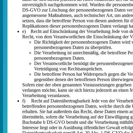
unverzüglich nachgekommen wird. Wurden die personenbez
DS-GVO zur Löschung der personenbezogenen Daten verpfli
angemessene Maßnahmen, auch technischer Art, um andere f
setzen, dass die betroffene Person von diesen anderen fü
Replikationen dieser personenbezogenen Daten verlangt hat
e) Recht auf Einschränkung der Verarbeitung Jede von de
Recht, von dem Verantwortlichen die Einschränkung der Ve
Die Richtigkeit der personenbezogenen Daten wird vo
personenbezogenen Daten zu überprüfen.
Die Verarbeitung ist unrechtmäßig, die betroffene 
personenbezogenen Daten.
Der Verantwortliche benötigt die personenbezogenen
Verteidigung von Rechtsansprüchen.
Die betroffene Person hat Widerspruch gegen die Ver
gegenüber denen der betroffenen Person überwiegen
Sofern eine der oben genannten Voraussetzungen gegeben 
verlangen möchte, kann sie sich hierzu jederzeit an einen
Verarbeitung veranlassen.
f) Recht auf Datenübertragbarkeit Jede von der Verarbei
betreffenden personenbezogenen Daten, welche durch die be
erhalten. Sie hat außerdem das Recht, diese Daten einem 
übermitteln, sofern die Verarbeitung auf der Einwilligu
Buchstabe b DS-GVO beruht und die Verarbeitung mithilfe au
Interesse liegt oder in Ausübung öffentlicher Gewalt erfol
Datenübertragbarkeit gemäß Art. 20 Abs. 1 DS-GVO das Rec