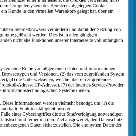
 Der Benutzer einer Internetseite, die Cookies verwendet, muss
auf dem Computersystem des Benutzers abgelegten Cookie
ein Kunde in den virtuellen Warenkorb gelegt hat, über ein
enutzten Internetbrowsers verhindern und damit der Setzung von
gramme gelöscht werden. Dies ist in allen gängigen
änden nicht alle Funktionen unserer Internetseite vollumfänglich
s System eine Reihe von allgemeinen Daten und Informationen.
en Browsertypen und Versionen, (2) das vom zugreifenden System
rer), (4) die Unterwebseiten, welche über ein zugreifendes
-Protokoll-Adresse (IP-Adresse), (7) der Internet-Service-Provider
re informationstechnologischen Systeme dienen.
 Diese Informationen werden vielmehr benötigt, um (1) die
 dauerhafte Funktionsfähigkeit unserer
Falle eines Cyberangriffes die zur Strafverfolgung notwendigen
atistisch und ferner mit dem Ziel ausgewertet, den Datenschutz
rsonenbezogenen Daten sicherzustellen. Die anonymen Daten der