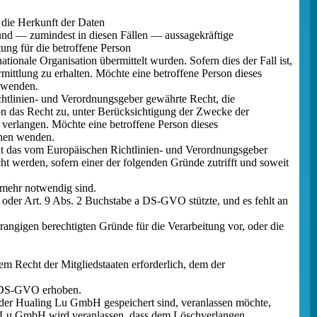
 die Herkunft der Daten
und — zumindest in diesen Fällen — aussagekräftige
ung für die betroffene Person
tionale Organisation übermittelt wurden. Sofern dies der Fall ist,
ittlung zu erhalten. Möchte eine betroffene Person dieses
n wenden.
htlinien- und Verordnungsgeber gewährte Recht, die
son das Recht zu, unter Berücksichtigung der Zwecke der
verlangen. Möchte eine betroffene Person dieses
ichen wenden.
t das vom Europäischen Richtlinien- und Verordnungsgeber
t werden, sofern einer der folgenden Gründe zutrifft und soweit
 mehr notwendig sind.
 oder Art. 9 Abs. 2 Buchstabe a DS-GVO stützte, und es fehlt an
angigen berechtigten Gründe für die Verarbeitung vor, oder die
m Recht der Mitgliedstaaten erforderlich, dem der
1 DS-GVO erhoben.
 der Hualing Lu GmbH gespeichert sind, veranlassen möchte,
ling Lu GmbH wird veranlassen, dass dem Löschverlangen