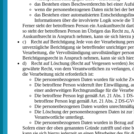
das Bestehen eines Beschwerderechts bei einer Aufs
wenn die personenbezogenen Daten nicht bei der bet
das Bestehen einer automatisierten Entscheidungsfi
Informationen über die involvierte Logik sowie die 
Ferner steht der betroffenen Person ein Auskunftsrecht darü
so steht der betroffenen Person im Übrigen das Recht zu,
Auskunftsrecht in Anspruch nehmen, kann sie sich hierzu j
c) Recht auf Berichtigung Jede von der Verarbeitung per
unverzügliche Berichtigung sie betreffender unrichtiger p
Verarbeitung, die Vervollständigung unvollständiger pers
Berichtigungsrecht in Anspruch nehmen, kann sie sich hierz
d) Recht auf Löschung (Recht auf Vergessen werden) Jede
gewährte Recht, von dem Verantwortlichen zu verlangen, da
die Verarbeitung nicht erforderlich ist:
Die personenbezogenen Daten wurden für solche Zwec
Die betroffene Person widerruft ihre Einwilligung, 
einer anderweitigen Rechtsgrundlage für die Verarbe
Die betroffene Person legt gemäß Art. 21 Abs. 1 DS
betroffene Person legt gemäß Art. 21 Abs. 2 DS-GV
Die personenbezogenen Daten wurden unrechtmäßig 
Die Löschung der personenbezogenen Daten ist zur E
Verantwortliche unterliegt.
Die personenbezogenen Daten wurden in Bezug auf 
Sofern einer der oben genannten Gründe zutrifft und eine
kann sie sich hierzu jederzeit an einen Mitarbeiter des f