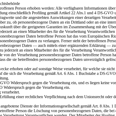
ichtsbehörde
roffenen Person erhoben werden: Alle verfügbaren Informationen über
ndung einschließlich Profiling gemäß Artikel 22 Abs.1 und 4 DS-GVO 
Tragweite und die angestrebten Auswirkungen einer derartigen Verarbeit
ber zu, ob personenbezogene Daten an ein Drittland oder an eine interna
 Auskunft über die geeigneten Garantien im Zusammenhang mit der Überm
ederzeit an einen Mitarbeiter des für die Verarbeitung Verantwortliche
sonenbezogener Daten betroffene Person hat das vom Europäischen Ric
ersonenbezogener Daten zu verlangen. Ferner steht der betroffenen Per
onenbezogener Daten — auch mittels einer ergänzenden Erklärung — zu 
u jederzeit an einen Mitarbeiter des für die Verarbeitung Verantwortl
 von der Verarbeitung personenbezogener Daten betroffene Person ha
ss die sie betreffenden personenbezogenen Daten unverzüglich gelösch
ke erhoben oder auf sonstige Weise verarbeitet, für welche sie nicht
auf die sich die Verarbeitung gemäß Art. 6 Abs. 1 Buchstabe a DS-GVO
itung.
-GVO Widerspruch gegen die Verarbeitung ein, und es liegen keine vorr
O Widerspruch gegen die Verarbeitung ein.
verarbeitet.
rfüllung einer rechtlichen Verpflichtung nach dem Unionsrecht oder de
angebotene Dienste der Informationsgesellschaft gemäß Art. 8 Abs. 
 betroffene Person die Löschung von personenbezogenen Daten, die bei
ür die Verarbeitung Verantwortlichen wenden. Der Mitarbeiter der Hua